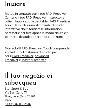
Iniziare
Mettiti in contatto con il tuo PADI Freediver
Center o il tuo PADI Freediver Instructor e
ottieni l'applicazione per tablet PADI Freediver
Touch. Il Touch è uno strumento di studio
interattivo che ti fornisce le informazioni
necessarie per fare apnea in modo sicuro e ti
permette di studiare secondo i tuoi ritmi.
Non solo! Il PADI Freediver Touch comprende
anche tutto il materiale di studio per i
corsi
PADI Freediver
,
Advanced
Freediver
e
Master Freediver
.
Il tuo negozio di
subacquea
Star Sport & Sub
Via San Carlo 71
Brugherio (MI), 20861
Italy
(
+39 ) 3460822616