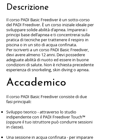
Descrizione
Il corso PADI Basic Freediver è un sotto-corso
del PADI Freediver. È un corso iniziale ideale per
sviluppare solide abilità d'apnea. Imparerai i
principi base dell'apnea e ti concentrerai sulla
pratica di tecniche per trattenere il respiro in
piscina o in un sito di acqua confinata.
Per iscriverti a un corso PADI Basic Freediver,
devi avere almeno 12 anni. Devi possedere
adeguate abilità di nuoto ed essere in buone
condizioni di salute. Non è richiesta precedente
esperienza di snorkeling, skin diving o apnea.
Accademico
Il corso PADI Basic Freediver consiste di due
fasi principali:
Sviluppo teorico - attraverso lo studio
indipendente con il PADI Freediver Touch™
(oppure il tuo istruttore può condurre sessioni
in classe).
Una sessione in acqua confinata - per imparare