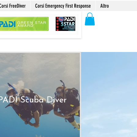
Corsi FreeDiver
Corsi Emergency First Response
Altro
PADI Scuba Diver