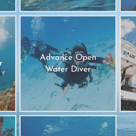
Advance Open
r
Water Diver