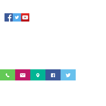
Accesso area riservata
Star Sport & Sub A.s.D.
Via Aldo Moro
c/o Piscina 20861 Brugherio (MB)
Lombardia, Italia,
Numero
3460822616
info@starsportesub.com