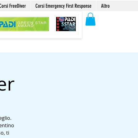
Corsi FreeDiver
Corsi Emergency First Response
Altro
er
glio.
ventino
o, ti