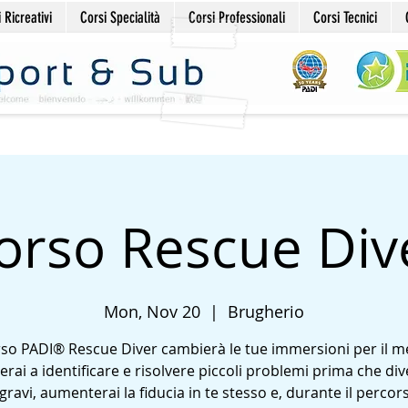
 Ricreativi
Corsi Specialità
Corsi Professionali
Corsi Tecnici
orso Rescue Div
Mon, Nov 20
  |  
Brugherio
orso PADI® Rescue Diver cambierà le tue immersioni per il me
rai a identificare e risolvere piccoli problemi prima che di
gravi, aumenterai la fiducia in te stesso e, durante il percors