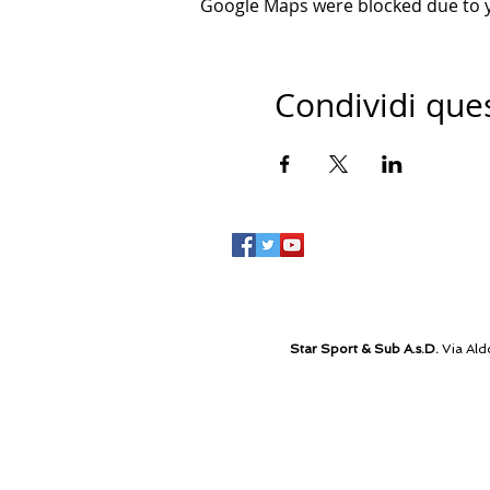
Google Maps were blocked due to yo
Condividi que
Star Sport & Sub A.s.D.
Via Ald