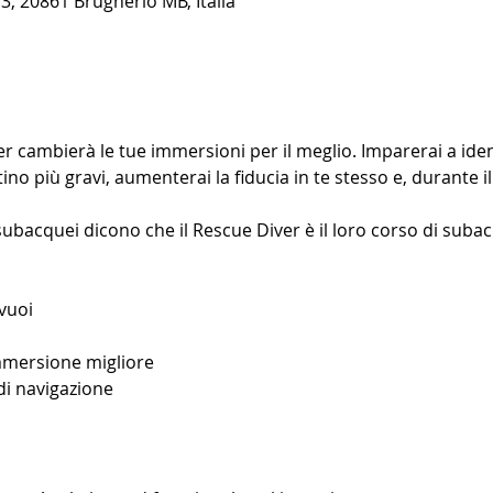
3, 20861 Brugherio MB, Italia
 cambierà le tue immersioni per il meglio. Imparerai a identi
o più gravi, aumenterai la fiducia in te stesso e, durante il 
ubacquei dicono che il Rescue Diver è il loro corso di subac
mmersione migliore
 di navigazione