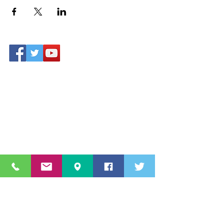
Accesso area riservata
Star Sport & Sub A.s.D.
Via Aldo Moro
c/o Piscina 20861 Brugherio (MB)