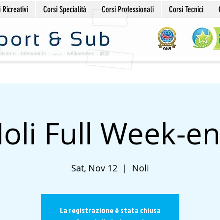
 Ricreativi
Corsi Specialità
Corsi Professionali
Corsi Tecnici
oli Full Week-e
Sat, Nov 12
  |  
Noli
La registrazione è stata chiusa