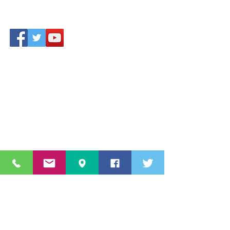
Accesso area riservata
Star Sport & Sub A.s.D.
Via Aldo Moro
c/o Piscina 20861 Brugherio (MB)
Lombardia, Italia,
Numero
3460822616
info@starsportesub.com