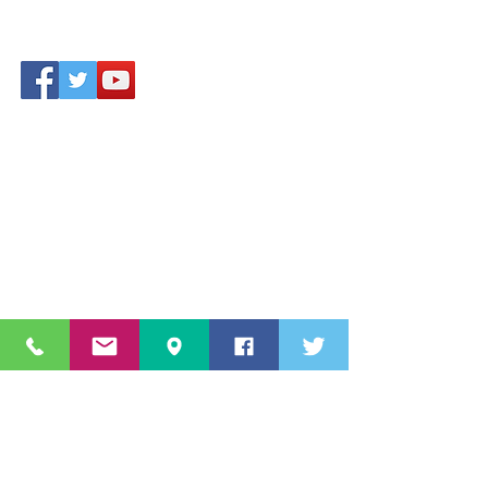
Accesso area riservata
Star Sport & Sub A.s.D.
Via Aldo Moro
c/o Piscina 20861 Brugherio (MB)
Lombardia, Italia,
Numero
3460822616
info@starsportesub.com