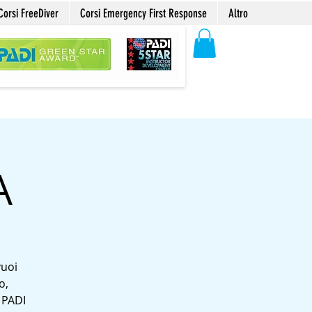
Corsi FreeDiver
Corsi Emergency First Response
Altro
A
vuoi
o,
i PADI