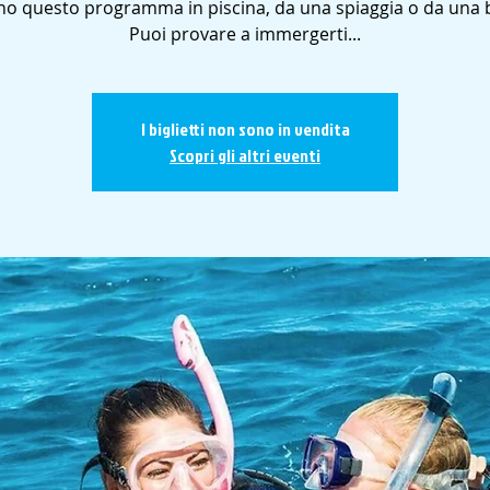
no questo programma in piscina, da una spiaggia o da una 
Puoi provare a immergerti...
I biglietti non sono in vendita
Scopri gli altri eventi