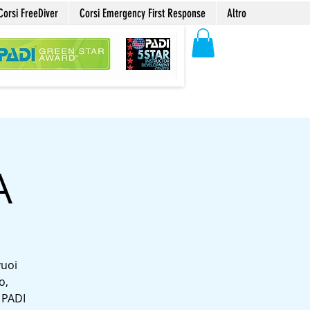
Corsi FreeDiver
Corsi Emergency First Response
Altro
A
vuoi
o,
i PADI