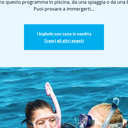
no questo programma in piscina, da una spiaggia o da una 
Puoi provare a immergerti...
I biglietti non sono in vendita
Scopri gli altri eventi