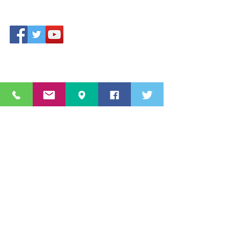
Accesso area riservata
Star Sport & Sub A.s.D.
Via Aldo Moro
c/o Piscina 20861 Brugherio (MB)
Lombardia, Italia,
Numero
3460822616
info@starsportesub.com