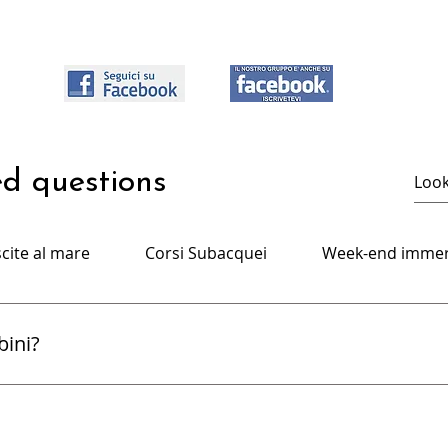
ed questions
cite al mare
Corsi Subacquei
Week-end immer
bini?
 ai più piccoli, come il Bubblemaker e il Seal Team, per avvi
 e divertente.