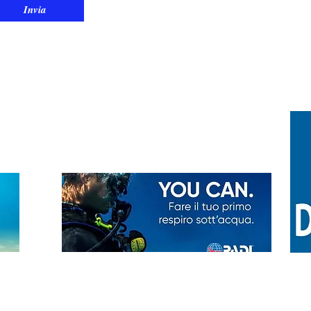
Invia
Prenota GRATIS la tua
prova subacquea