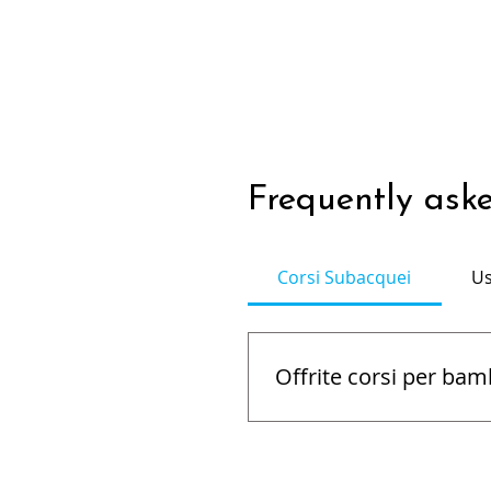
Frequently ask
Corsi Subacquei
Us
Offrite corsi per bam
Sì, abbiamo corsi dedicati
subacqueo in modo sicuro