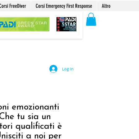
Corsi FreeDiver
Corsi Emergency First Response
Altro
Log In
oni emozionanti
Che tu sia un
ori qualificati è
nisciti a noi per