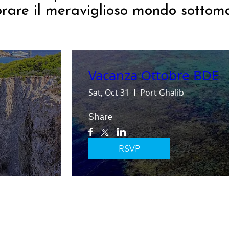
orare il meraviglioso mondo sottoma
Vacanza Ottobre BDE
Sat, Oct 31
Port Ghalib
Share
RSVP
I' PROVA GRATUITA IN PISCINA DA