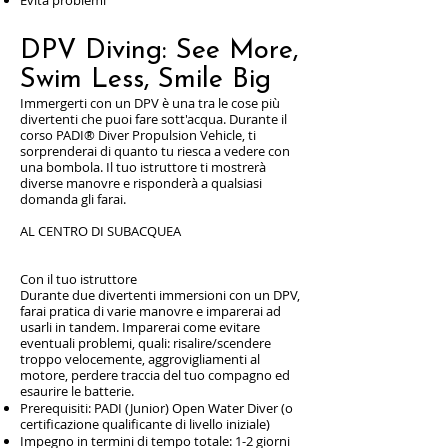
DPV Diving: See More,
Swim Less, Smile Big
Immergerti con un DPV è una tra le cose più
divertenti che puoi fare sott'acqua. Durante il
corso PADI® Diver Propulsion Vehicle, ti
sorprenderai di quanto tu riesca a vedere con
una bombola. Il tuo istruttore ti mostrerà
diverse manovre e risponderà a qualsiasi
domanda gli farai.
AL CENTRO DI SUBACQUEA
Con il tuo istruttore
Durante due divertenti immersioni con un DPV,
farai pratica di varie manovre e imparerai ad
usarli in tandem. Imparerai come evitare
eventuali problemi, quali: risalire/scendere
troppo velocemente, aggrovigliamenti al
motore, perdere traccia del tuo compagno ed
esaurire le batterie.
Prerequisiti: PADI (Junior) Open Water Diver (o
certificazione qualificante di livello iniziale)
Impegno in termini di tempo totale: 1-2 giorni