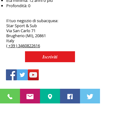
Età minima: 12 anni o più
Profondità: 0
Il tuo negozio di subacquea:
Star Sport & Sub
Via San Carlo 71
Brugherio (MI), 20861
Italy
( +39 ) 3460822616
Iscriviti