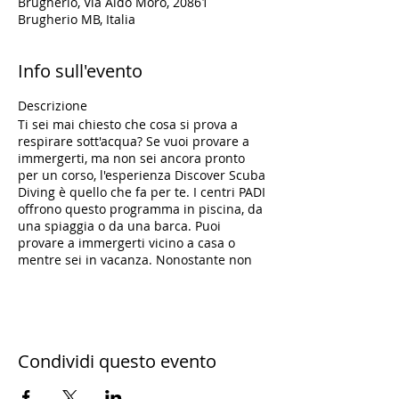
Brugherio, Via Aldo Moro, 20861
Brugherio MB, Italia
Info sull'evento
Descrizione
Ti sei mai chiesto che cosa si prova a
respirare sott'acqua? Se vuoi provare a
immergerti, ma non sei ancora pronto
per un corso, l'esperienza Discover Scuba
Diving è quello che fa per te. I centri PADI
offrono questo programma in piscina, da
una spiaggia o da una barca. Puoi
provare a immergerti vicino a casa o
mentre sei in vacanza. Nonostante non
sia un corso con certificazione, il Discover
Scuba Diving è un'introduzione veloce e
semplice a ciò che ci vuole per esplorare
il mondo sommerso. Per iscriverti a
un'esperienza Discover Scuba Diving,
Condividi questo evento
devi avere almeno 10 anni. Non è
necessaria alcuna precedente esperienza
di immersione, ma devi essere in buona