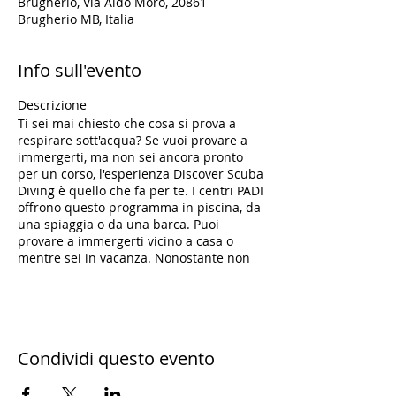
Brugherio, Via Aldo Moro, 20861
Brugherio MB, Italia
Info sull'evento
Descrizione
Ti sei mai chiesto che cosa si prova a
respirare sott'acqua? Se vuoi provare a
immergerti, ma non sei ancora pronto
per un corso, l'esperienza Discover Scuba
Diving è quello che fa per te. I centri PADI
offrono questo programma in piscina, da
una spiaggia o da una barca. Puoi
provare a immergerti vicino a casa o
mentre sei in vacanza. Nonostante non
sia un corso con certificazione, il Discover
Scuba Diving è un'introduzione veloce e
semplice a ciò che ci vuole per esplorare
il mondo sommerso. Per iscriverti a
un'esperienza Discover Scuba Diving,
Condividi questo evento
devi avere almeno 10 anni. Non è
necessaria alcuna precedente esperienza
di immersione, ma devi essere in buona