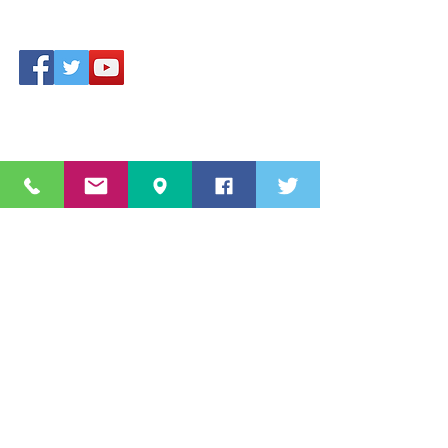
Accesso area riservata
Star Sport & Sub A.s.D.
Via Aldo Moro
c/o Piscina 20861 Brugherio (MB)
Lombardia, Italia,
Numero
3460822616
info@starsportesub.com