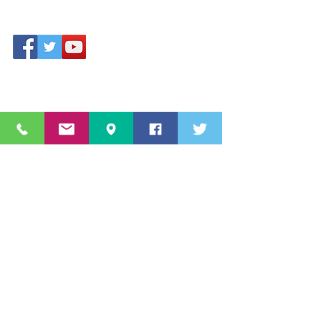
Accesso area riservata
Star Sport & Sub A.s.D.
Via Aldo Moro
c/o Piscina 20861 Brugherio (MB)
Lombardia, Italia,
Numero
3460822616
info@starsportesub.com