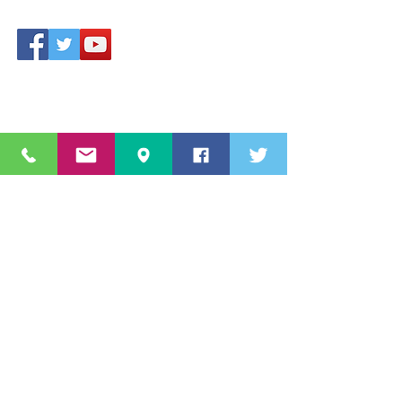
Accesso area riservata
Star Sport & Sub A.s.D.
Via Aldo Moro
c/o Piscina 20861 Brugherio (MB)
Lombardia, Italia,
Numero
3460822616
info@starsportesub.com